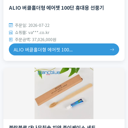
ALIO 버클홀더형 에어젯 100단 휴대용 선풍기
주문일: 2026-07-22
쇼핑몰: va***.co.kr
주문금액: 37,026,000원
ALIO 버클홀더형 에어젯 100...
블랑블루 대나무칫솔 치약 종이케이스 세트