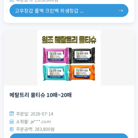
고무장갑 롤백 크린백 위생장갑 ...
메탈트리 물티슈 10매~20매
주문일: 2026-07-14
쇼핑몰: je***.com
주문금액: 283,800원