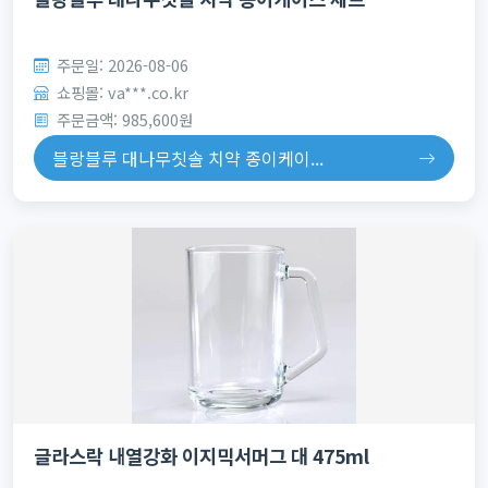
주문일: 2026-08-06
쇼핑몰: va***.co.kr
주문금액: 985,600원
블랑블루 대나무칫솔 치약 종이케이...
글라스락 내열강화 이지믹서머그 대 475ml