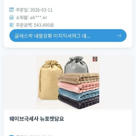
주문일: 2026-03-11
쇼핑몰: ab***.kr
주문금액: 543,400원
글라스락 내열강화 이지믹서머그 대...
웨이브극세사 뉴포켓담요