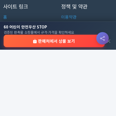
사이트 링크
정책 및 약관
홈
이용약관
판촉물 인기 순위
개인정보처리방침
60 어린이 안전우산 STOP
검증된 판촉물 쇼핑몰에서 규격·가격을 확인하세요
전체 카테고리
쿠키 정책
×
판매처에서 상품 보기
이용 안내
자주 묻는 질문
문의하기
판촉물 카테고리
가방
가정/생활용품
감염예방용품
골프선물세트
골프용품
달력/다이어리
레저/운동용품
명품자개상품
문구용품
미용용품
사무용잡화
사무용품
상패/휘장
선물세트
전체 보기