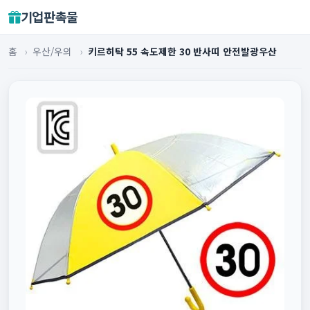
기업판촉물
홈
›
우산/우의
›
키르히탁 55 속도제한 30 반사띠 안전발광우산