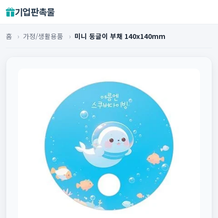
기업판촉물
홈
›
가정/생활용품
›
미니 둥글이 부채 140x140mm