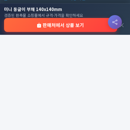
판촉물 인기 순위
개인정보처리방침
미니 둥글이 부채 140x140mm
검증된 판촉물 쇼핑몰에서 규격·가격을 확인하세요
전체 카테고리
쿠키 정책
×
판매처에서 상품 보기
이용 안내
자주 묻는 질문
문의하기
판촉물 카테고리
가방
가정/생활용품
감염예방용품
골프선물세트
골프용품
달력/다이어리
레저/운동용품
명품자개상품
문구용품
미용용품
사무용잡화
사무용품
상패/휘장
선물세트
전체 보기
© 2026 기업 판촉물 인기순위 | 기념품·답례품·홍보물 실시간 트
렌드, Powered by
웹웍스
. All rights reserved.