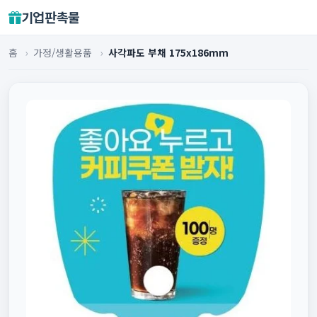
기업판촉물
홈
›
가정/생활용품
›
사각파도 부채 175x186mm