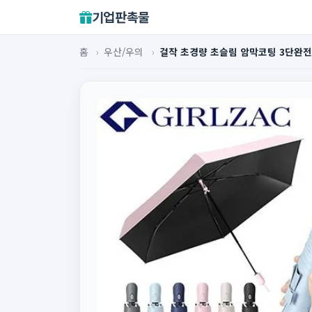
기업판촉물
홈
›
우산/우의
›
걸작 초경량 초슬림 암막코팅 3단완