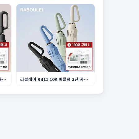
이너원 휴대용 버클형 10K 3단 자동 양우산
라볼레이 RB11 10K 버클형 3단 자동 양우산