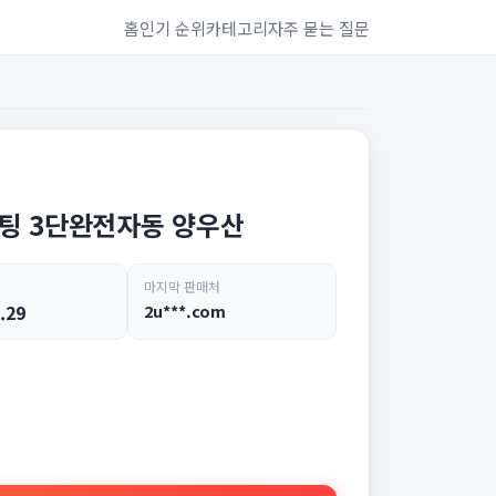
홈
인기 순위
카테고리
자주 묻는 질문
팅 3단완전자동 양우산
마지막 판매처
.29
2u***.com