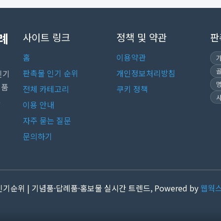
례
사이트 링크
정책 및 약관
판
홈
이용약관
판촉물 인기 순위
개인정보처리방침
인기
념품
전체 카테고리
쿠키 정책
.
이용 안내
자주 묻는 질문
문의하기
 인기순위 | 기념품·답례품·홍보물 실시간 트렌드, Powered by
웹웍