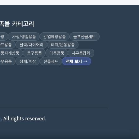
촉물 카테고리
가방
가정/생활용품
감염예방용품
골프선물세트
골프용품
달력/다이어리
레저/운동용품
명품자개상품
문구용품
미용용품
사무용잡화
사무용품
상패/휘장
선물세트
전체 보기
스
. All rights reserved.