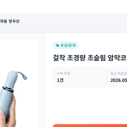
전자동 양우산
우산/우의
걸작 초경량 초슬림 암막코
누적 주문
최근 주문일
1건
2026.05