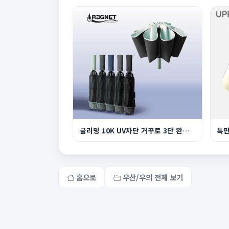
글리밍 10K UV차단 거꾸로 3단 완자동 양우산
특판
홈으로
우산/우의 전체 보기