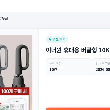
 양우산
우산/우의
이너원 휴대용 버클형 10K
누적 주문
최근 주문일
10건
2026.08