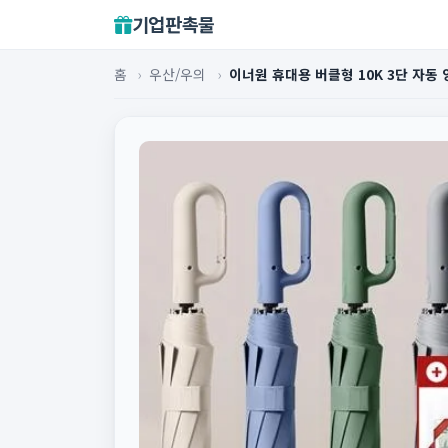
기업판촉물
홈
›
우산/우의
›
이너원 휴대용 버클형 10K 3단 자동