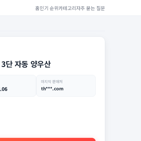
홈
인기 순위
카테고리
자주 묻는 질문
 3단 자동 양우산
마지막 판매처
.06
th***.com