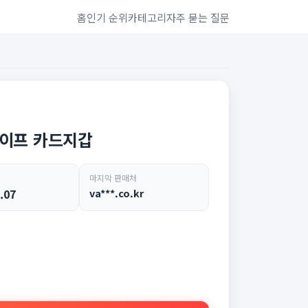
홈
인기 순위
카테고리
자주 묻는 질문
세이프 카드지갑
마지막 판매처
.07
va***.co.kr