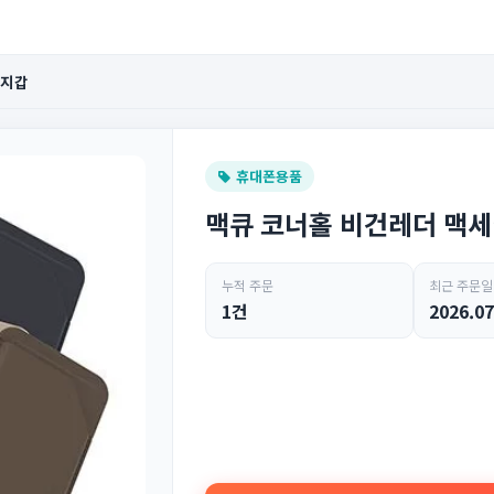
드지갑
휴대폰용품
맥큐 코너홀 비건레더 맥
누적 주문
최근 주문일
1건
2026.07