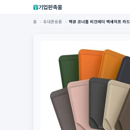
기업판촉물
홈
›
휴대폰용품
›
맥큐 코너홀 비건레더 맥세이프 카