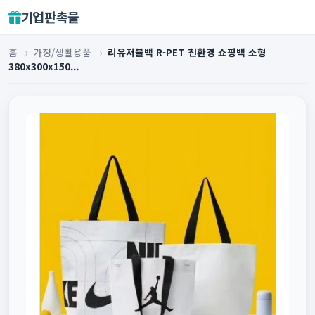
기업판촉물
홈
›
가정/생활용품
›
리유저블백 R-PET 친환경 쇼핑백 소형
380x300x150...