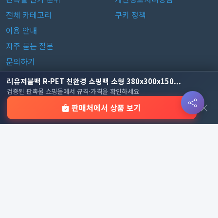
전체 카테고리
쿠키 정책
이용 안내
자주 묻는 질문
문의하기
리유저블백 R-PET 친환경 쇼핑백 소형 380x300x150...
판촉물 카테고리
검증된 판촉물 쇼핑몰에서 규격·가격을 확인하세요
×
판매처에서 상품 보기
가방
가정/생활용품
감염예방용품
골프선물세트
골프용품
달력/다이어리
레저/운동용품
명품자개상품
문구용품
미용용품
사무용잡화
사무용품
상패/휘장
선물세트
전체 보기
© 2026 기업 판촉물 인기순위 | 기념품·답례품·홍보물 실시간 트
렌드, Powered by
웹웍스
. All rights reserved.