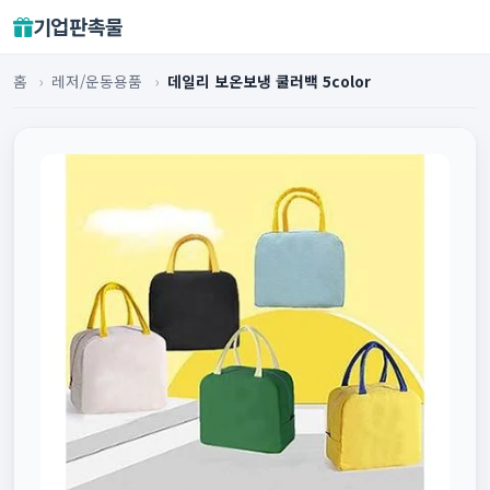
기업판촉물
홈
›
레저/운동용품
›
데일리 보온보냉 쿨러백 5color