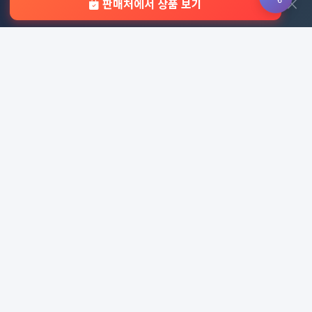
×
판매처에서 상품 보기
이용 안내
자주 묻는 질문
문의하기
판촉물 카테고리
가방
가정/생활용품
감염예방용품
골프선물세트
골프용품
달력/다이어리
레저/운동용품
명품자개상품
문구용품
미용용품
사무용잡화
사무용품
상패/휘장
선물세트
전체 보기
© 2026 기업 판촉물 인기순위 | 기념품·답례품·홍보물 실시간 트
렌드, Powered by
웹웍스
. All rights reserved.