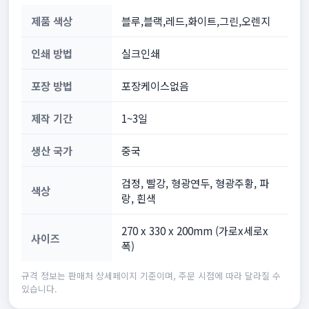
제품 색상
블루,블랙,레드,화이트,그린,오렌지
인쇄 방법
실크인쇄
포장 방법
포장케이스없음
제작 기간
1~3일
생산 국가
중국
검정, 빨강, 형광연두, 형광주황, 파
색상
랑, 흰색
270 x 330 x 200mm (가로x세로x
사이즈
폭)
규격 정보는 판매처 상세페이지 기준이며, 주문 시점에 따라 달라질 수
있습니다.