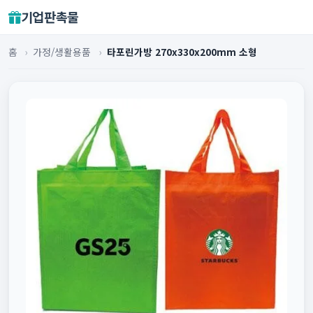
기업판촉물
홈
›
가정/생활용품
›
타포린가방 270x330x200mm 소형