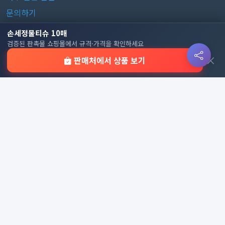
문의하기
손세정물티슈 10매
판촉물 카테고리
검증된 판촉물 쇼핑몰에서 규격·가격을 확인하세요
×
판매처에서 상품 보기
가방
가정/생활용품
감염예방용품
골프선물세트
골프용품
달력/다이어리
레저/운동용품
명품자개상품
문구용품
미용용품
사무용잡화
사무용품
상패/휘장
선물세트
전체 보기
© 2026 기업 판촉물 인기순위 | 기념품·답례품·홍보물 실시간 트
렌드, Powered by
웹웍스
. All rights reserved.