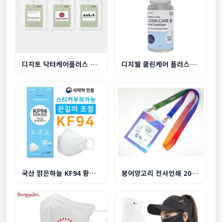
디지토 닥터케어플러스 의약외품 포켓소독스프레이 ...
디지웰 클린케어 플러스겔형 50ml
국산 맑은하늘 KF94 황사방역마스크 끈길이조절
붕어양고리 전사인쇄 20mm목걸이줄(비닐케이스 별도...