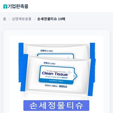
기업판촉물
홈
›
감염예방용품
›
손세정물티슈 10매