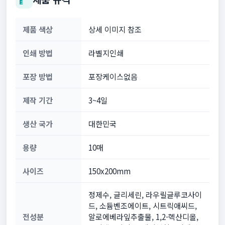
제품 색상
상세 이미지 참조
인쇄 방법
라벨지인쇄
포장 방법
포장케이스없음
제작 기간
3~4일
생산 국가
대한민국
용량
10매
사이즈
150x200mm
정제수, 글리세린, 라우릴글루코사이
드, 소듐벤조에이트, 시트릭애씨드,
전성분
알로에베라잎추출물, 1,2-헥산디올,