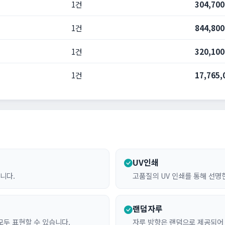
1건
304,70
1건
844,80
1건
320,10
1건
17,765
UV인쇄
니다.
고품질의 UV 인쇄를 통해 선명
랜덤자루
모두 표현할 수 있습니다.
자루 방향은 랜덤으로 제공되어