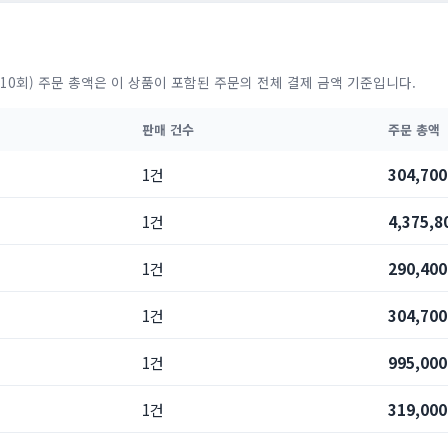
10회) 주문 총액은 이 상품이 포함된 주문의 전체 결제 금액 기준입니다.
판매 건수
주문 총액
1건
304,70
1건
4,375,
1건
290,40
1건
304,70
1건
995,00
1건
319,00