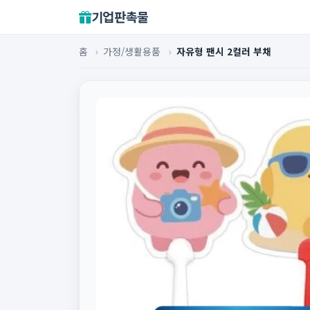
기업판촉물
홈
›
가정/생활용품
›
자유형 팬시 2컬러 부채