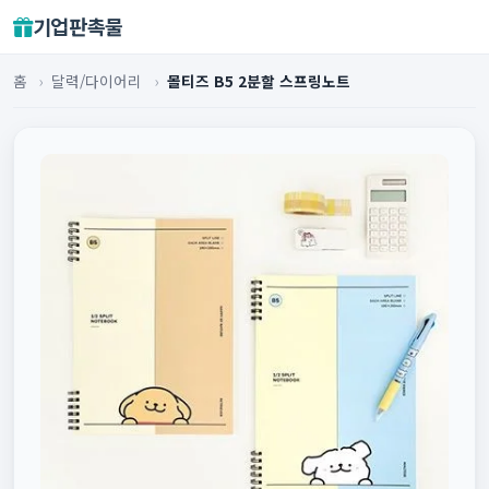
기업판촉물
홈
›
달력/다이어리
›
몰티즈 B5 2분할 스프링노트