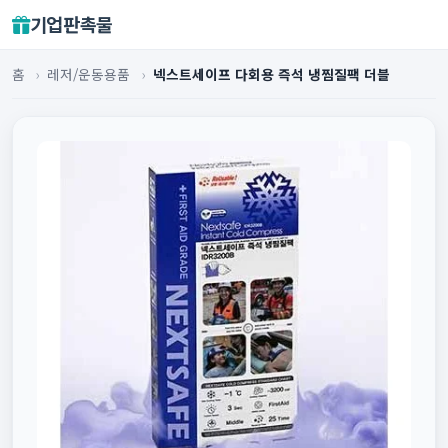
기업판촉물
홈
›
레저/운동용품
›
넥스트세이프 다회용 즉석 냉찜질팩 더블