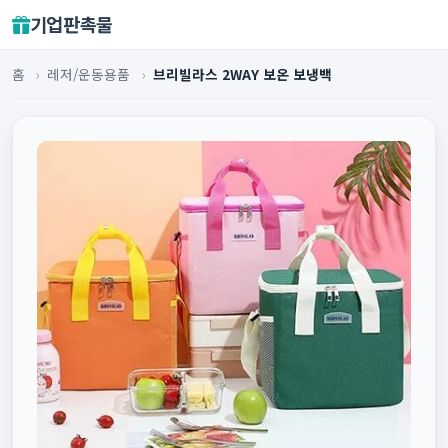
기업판촉물
홈
›
레저/운동용품
›
브리빌라스 2WAY 보온 보냉백