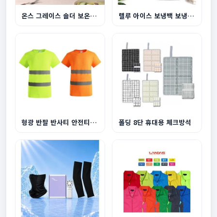
온스 그레이스 숄더 보온 보냉백
렐루 아이스 보냉백 보냉가방 대형 소형
형광 반팔 반사티 안전티 작업티 안전조끼
폴딩 8단 휴대용 체크방석