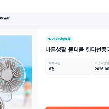
00mAh
가정/생활용품
바른생활 폴더블 핸디선풍기 
누적 주문
최근 주문일
6건
2026.08