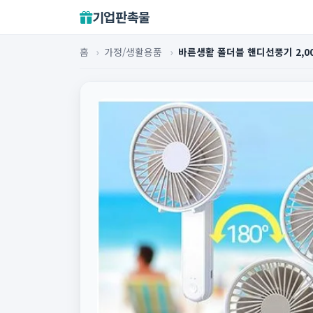
기업판촉물
홈
›
가정/생활용품
›
바른생활 폴더블 핸디선풍기 2,0