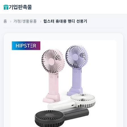
기업판촉물
홈
›
가정/생활용품
›
힙스터 휴대용 핸디 선풍기