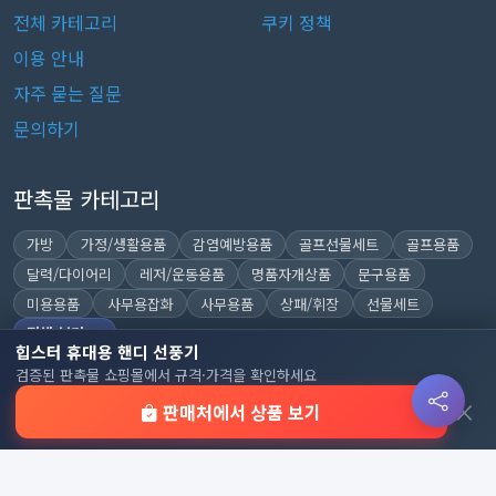
전체 카테고리
쿠키 정책
이용 안내
자주 묻는 질문
문의하기
판촉물 카테고리
가방
가정/생활용품
감염예방용품
골프선물세트
골프용품
달력/다이어리
레저/운동용품
명품자개상품
문구용품
미용용품
사무용잡화
사무용품
상패/휘장
선물세트
전체 보기
힙스터 휴대용 핸디 선풍기
검증된 판촉물 쇼핑몰에서 규격·가격을 확인하세요
×
판매처에서 상품 보기
© 2026 기업 판촉물 인기순위 | 기념품·답례품·홍보물 실시간 트
렌드, Powered by
웹웍스
. All rights reserved.