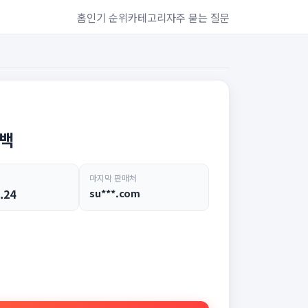
홈
인기 순위
카테고리
자주 묻는 질문
치백
마지막 판매처
.24
su***.com