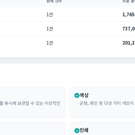
판매 건수
주문 총
1건
1,76
1건
737,
1건
201,
색상
료를 동시에 보관할 수 있는 이상적인
군청, 와인 등 다섯 가지 색상
인쇄