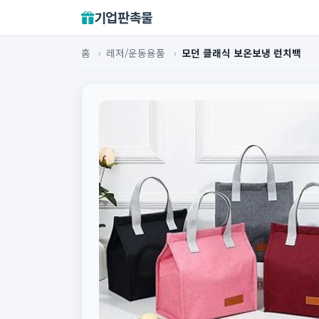
기업판촉물
홈
›
레저/운동용품
›
모던 클래식 보온보냉 런치백