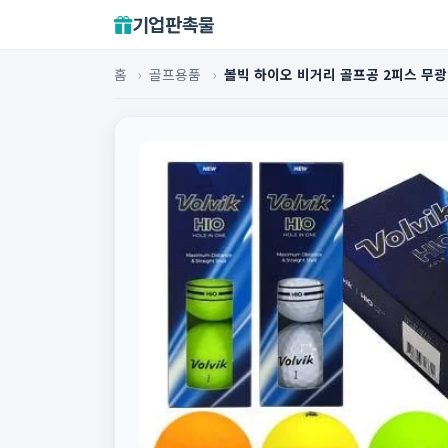
기업판촉물
홈
›
골프용품
›
볼빅 하이오 비거리 골프공 2피스 무광