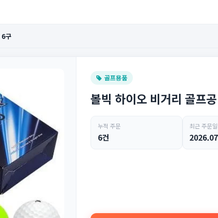
 6구
골프용품
볼빅 하이오 비거리 골프공 
누적 주문
최근 주문일
6건
2026.07