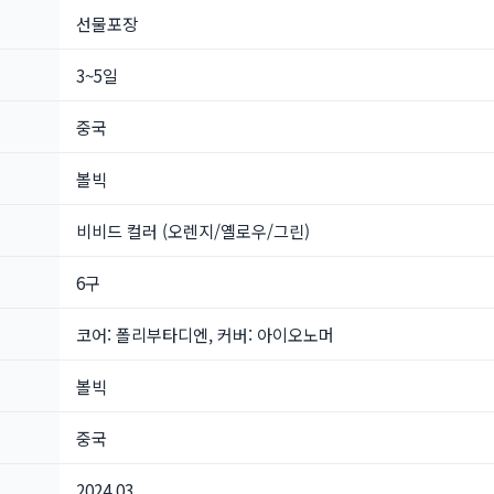
선물포장
3~5일
중국
볼빅
비비드 컬러 (오렌지/옐로우/그린)
6구
코어: 폴리부타디엔, 커버: 아이오노머
볼빅
중국
2024.03