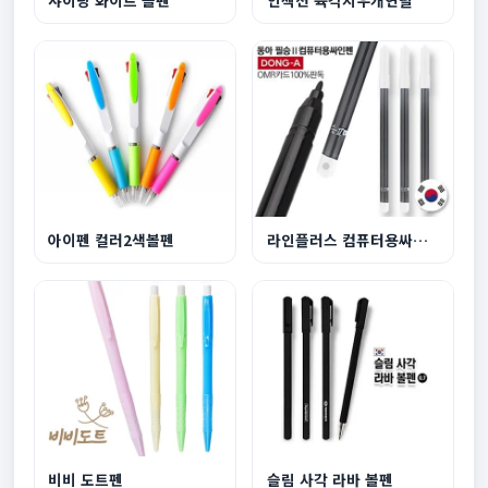
샤이닝 화이트 볼펜
인젝션 육각지우개연필
아이펜 컬러2색볼펜
라인플러스 컴퓨터용싸인펜
비비 도트펜
슬림 사각 라바 볼펜