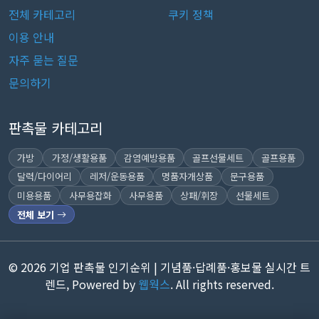
전체 카테고리
쿠키 정책
이용 안내
자주 묻는 질문
문의하기
판촉물 카테고리
가방
가정/생활용품
감염예방용품
골프선물세트
골프용품
달력/다이어리
레저/운동용품
명품자개상품
문구용품
미용용품
사무용잡화
사무용품
상패/휘장
선물세트
전체 보기
© 2026 기업 판촉물 인기순위 | 기념품·답례품·홍보물 실시간 트
렌드, Powered by
웹웍스
. All rights reserved.