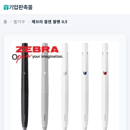
기업판촉물
홈
›
필기구
›
제브라 블렌 볼펜 0.5