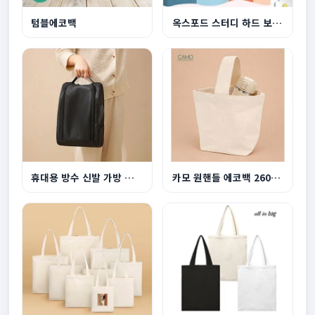
텀블에코백
옥스포드 스터디 하드 보조백
휴대용 방수 신발 가방 운동화 커버 S037
카모 원핸들 에코백 260x200x130mm