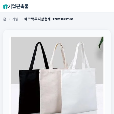
기업판촉물
홈
›
가방
›
에코백무지삼형제 320x380mm