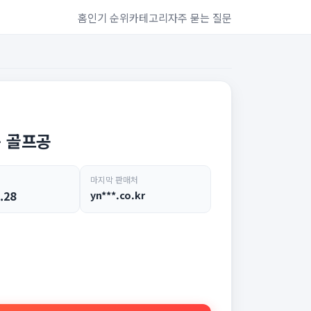
홈
인기 순위
카테고리
자주 묻는 질문
구 골프공
마지막 판매처
.28
yn***.co.kr