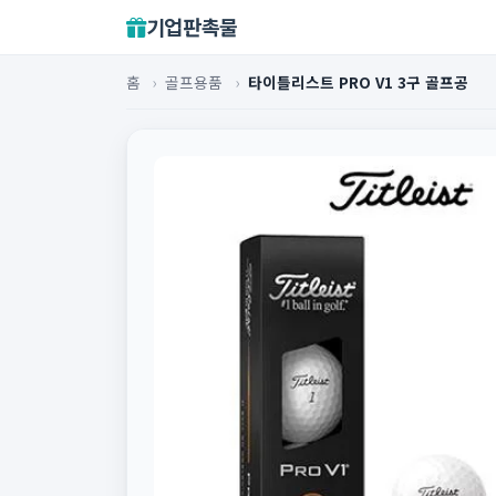
기업판촉물
홈
›
골프용품
›
타이틀리스트 PRO V1 3구 골프공