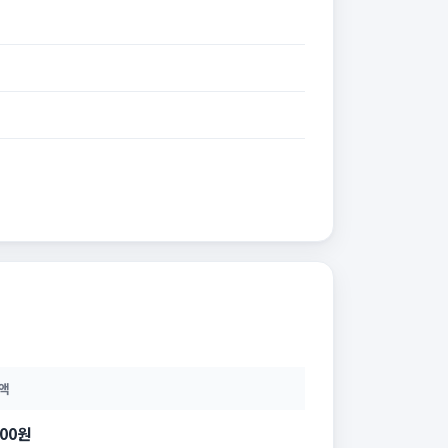
액
200원