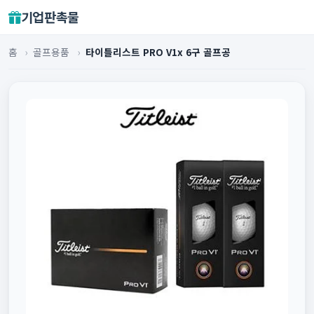
기업판촉물
홈
›
골프용품
›
타이틀리스트 PRO V1x 6구 골프공