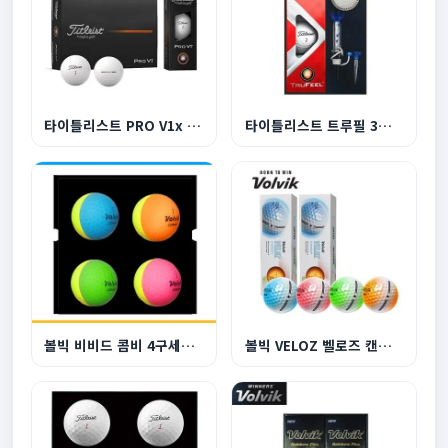
타이틀리스트 PRO V1x 12구 골프공
타이틀리스트 트루필 3구 볼마커 자석티 클립
볼빅 비비드 콤비 4구세트 반반 골프공 무광 골프공
볼빅 VELOZ 벨로즈 캔디 3피스 6구