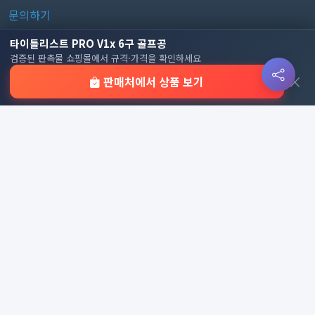
문의하기
타이틀리스트 PRO V1x 6구 골프공
판촉물 카테고리
검증된 판촉물 쇼핑몰에서 규격·가격을 확인하세요
×
판매처에서 상품 보기
가방
가정/생활용품
감염예방용품
골프선물세트
골프용품
달력/다이어리
레저/운동용품
명품자개상품
문구용품
미용용품
사무용잡화
사무용품
상패/휘장
선물세트
전체 보기
© 2026 기업 판촉물 인기순위 | 기념품·답례품·홍보물 실시간 트
렌드, Powered by
웹웍스
. All rights reserved.