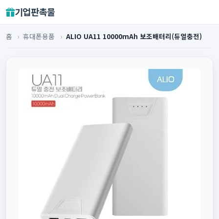
기업판촉물
홈
›
휴대폰용품
›
ALIO UA11 10000mAh 보조배터리(듀얼충전)