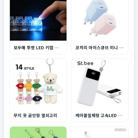
모두애 투명 LED 키캡 키링 굿즈
코끼리 아이스큐브 미니 45W 1포트 초고속 충전기
무지 옷 곰인형 열쇠고리
케이블일체형 고속LED 보조배터리 PBS100C