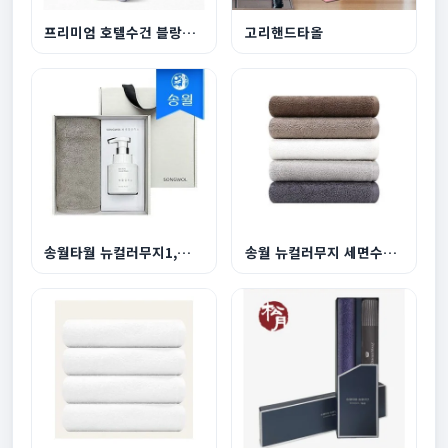
프리미엄 호텔수건 블랑180g
고리핸드타올
송월타월 뉴컬러무지1,생활공작소 핸드워시250ml1
송월 뉴컬러무지 세면수건 150g