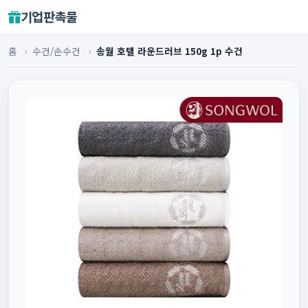
기업판촉물
홈
›
수건/손수건
›
송월 호텔 라운드러브 150g 1p 수건