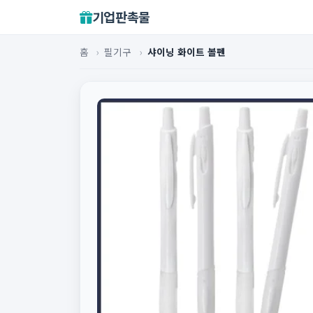
기업판촉물
홈
›
필기구
›
샤이닝 화이트 볼펜