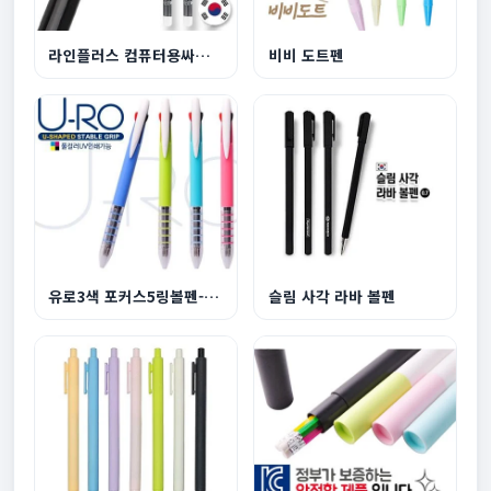
라인플러스 컴퓨터용싸인펜
비비 도트펜
유로3색 포커스5링볼펜-독일잉크
슬림 사각 라바 볼펜