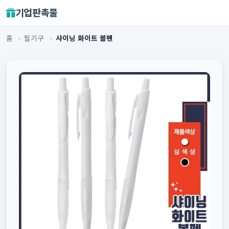
기업판촉물
홈
›
필기구
›
샤이닝 화이트 볼펜