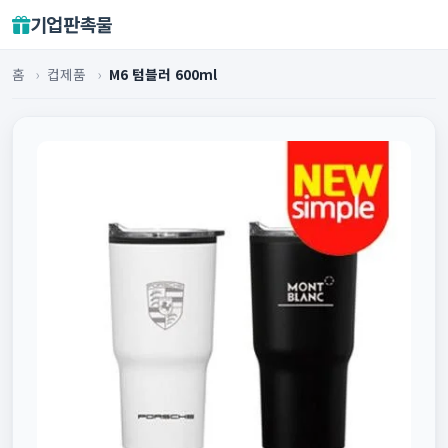
기업판촉물
홈
›
컵제품
›
M6 텀블러 600ml