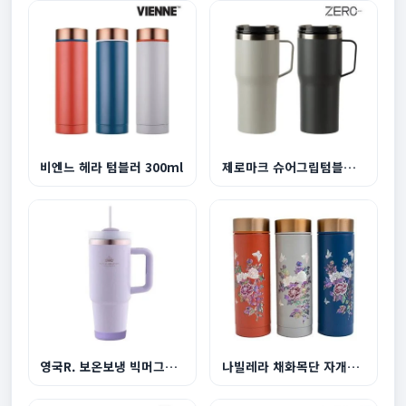
비엔느 헤라 텀블러 300ml
제로마크 슈어그립텀블러 600ml
영국R. 보온보냉 빅머그텀블러 1200ml-라이트퍼플
나빌레라 채화목단 자개텀블러 300ml