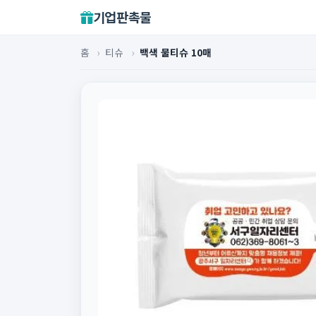
기업판촉물
홈
›
티슈
›
백색 물티슈 10매