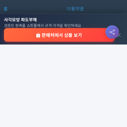
홈
이용약관
판촉물 인기 순위
개인정보처리방침
사각모양 파도부채
검증된 판촉물 쇼핑몰에서 규격·가격을 확인하세요
전체 카테고리
쿠키 정책
×
판매처에서 상품 보기
이용 안내
자주 묻는 질문
문의하기
판촉물 카테고리
가방
가정/생활용품
감염예방용품
골프선물세트
골프용품
달력/다이어리
레저/운동용품
명품자개상품
문구용품
미용용품
사무용잡화
사무용품
상패/휘장
선물세트
전체 보기