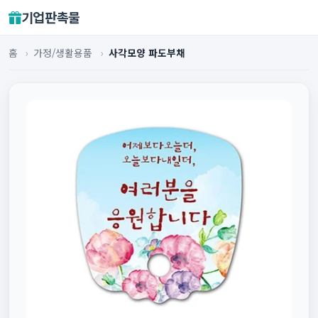
기업판촉물
홈
›
가정/생활용품
›
사각모양 파도부채