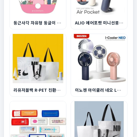
둥근사각 자유형 둥글이 부채
ALIO 에어포켓 미니선풍기 500mAh
리유저블백 R-PET 친환경 쇼핑백 대형 510x450x150...
이노젠 아이쿨러 네오 LED라이트 겸용 휴대용 선풍...