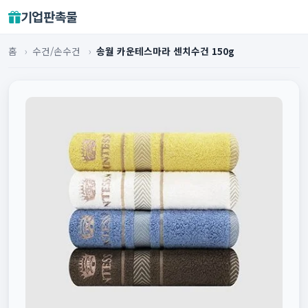
기업판촉물
홈
›
수건/손수건
›
송월 카운테스마라 센치수건 150g