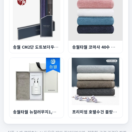
송월 CM2단 도트보더우산 송월코마사160g수건세트
송월타월 코마사 40수 호텔수건 180g 1P 수건
송월타월 뉴컬러무지1,생활공작소 핸드워시250ml1
프리미엄 호텔수건 블랑180g