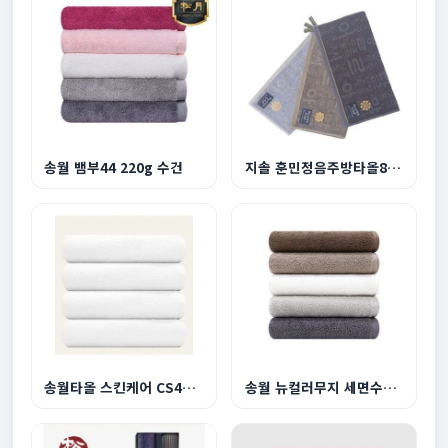
송월 뱀부44 220g 수건
지솔 훈민정음주방타올80g
송월타올 스킨케어 CS40 업소용 수건 120g 면20수
송월 뉴컬러무지 세면수건 150g