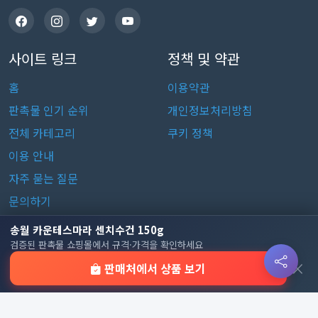
사이트 링크
정책 및 약관
홈
이용약관
판촉물 인기 순위
개인정보처리방침
전체 카테고리
쿠키 정책
이용 안내
자주 묻는 질문
문의하기
송월 카운테스마라 센치수건 150g
판촉물 카테고리
검증된 판촉물 쇼핑몰에서 규격·가격을 확인하세요
×
판매처에서 상품 보기
가방
가정/생활용품
감염예방용품
골프선물세트
골프용품
달력/다이어리
레저/운동용품
명품자개상품
문구용품
미용용품
사무용잡화
사무용품
상패/휘장
선물세트