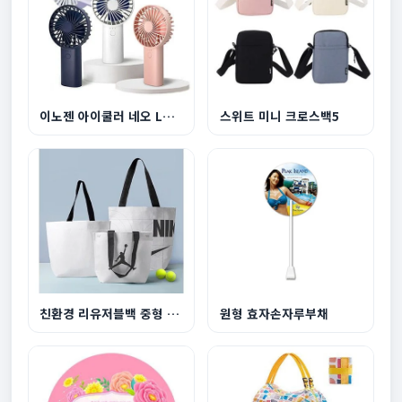
이노젠 아이쿨러 네오 LED라이트 겸용 휴대용 선풍...
스위트 미니 크로스백5
친환경 리유저블백 중형 440x360x150mm
원형 효자손자루부채