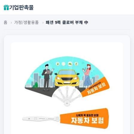
기업판촉물
홈
›
가정/생활용품
›
패션 9쪽 클로버 부채 中