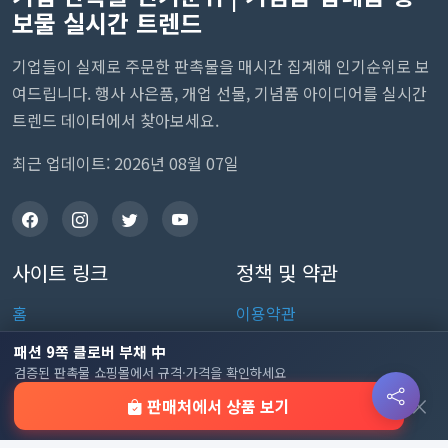
보물 실시간 트렌드
기업들이 실제로 주문한 판촉물을 매시간 집계해 인기순위로 보
여드립니다. 행사 사은품, 개업 선물, 기념품 아이디어를 실시간
트렌드 데이터에서 찾아보세요.
최근 업데이트: 2026년 08월 07일
사이트 링크
정책 및 약관
홈
이용약관
판촉물 인기 순위
개인정보처리방침
패션 9쪽 클로버 부채 中
검증된 판촉물 쇼핑몰에서 규격·가격을 확인하세요
전체 카테고리
쿠키 정책
×
판매처에서 상품 보기
이용 안내
자주 묻는 질문