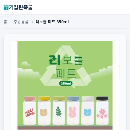
기업판촉물
홈
›
주방용품
›
리보틀 페트 350ml