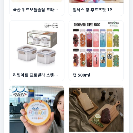
국산 위드보틀슬림 트라이탄 500ml
웰세스 링 후르츠팟 1P
리빙아트 프로벨라 스텐찬통 2종세트 2500ml
캔 500ml