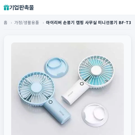
기업판촉물
홈
›
가정/생활용품
›
아이리버 손풍기 캠핑 사무실 미니선풍기 BF-T3