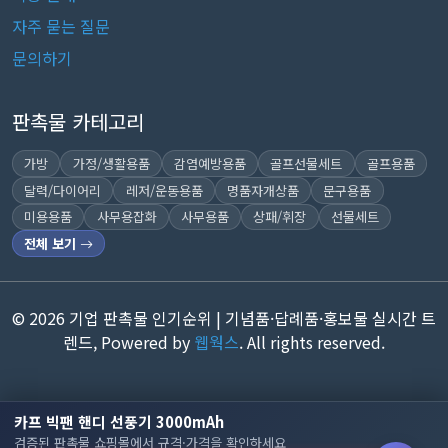
자주 묻는 질문
문의하기
판촉물 카테고리
가방
가정/생활용품
감염예방용품
골프선물세트
골프용품
달력/다이어리
레저/운동용품
명품자개상품
문구용품
미용용품
사무용잡화
사무용품
상패/휘장
선물세트
전체 보기
© 2026 기업 판촉물 인기순위 | 기념품·답례품·홍보물 실시간 트
렌드, Powered by
웹웍스
. All rights reserved.
카프 빅팬 핸디 선풍기 3000mAh
검증된 판촉물 쇼핑몰에서 규격·가격을 확인하세요