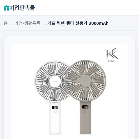
기업판촉물
홈
›
가정/생활용품
›
카프 빅팬 핸디 선풍기 3000mAh