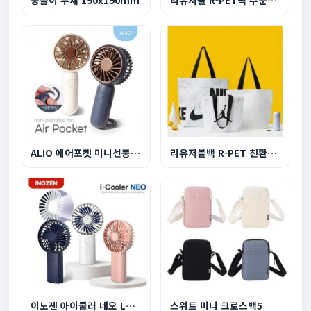
ALIO 에어포켓 미니선풍기 500mAh
리유저블백 R-PET 친환경 쇼핑백 대형 510x450x150...
이노젠 아이쿨러 네오 LED라이트 겸용 휴대용 선풍...
스위트 미니 크로스백5