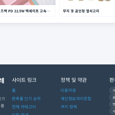
와이즈맥 PD 22.5W 맥세이프 고속충전 보조배터리
무지 옷 곰인형 열쇠고리
례
사이트 링크
정책 및 약관
판
홈
이용약관
판촉물 인기 순위
개인정보처리방침
인기
념품
전체 카테고리
쿠키 정책
.
이용 안내