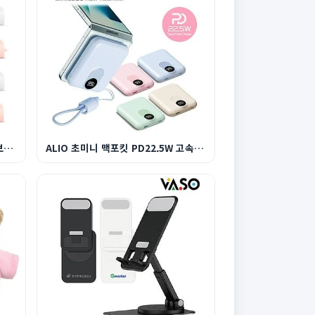
이노젠 와이즈 5000 도킹 일체형 보조배터리
ALIO 초미니 맥포킷 PD22.5W 고속충전 맥세이프 보...