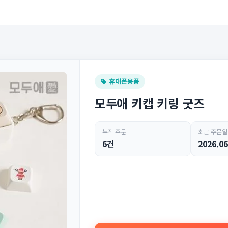
휴대폰용품
모두애 키캡 키링 굿즈
누적 주문
최근 주문일
6건
2026.06