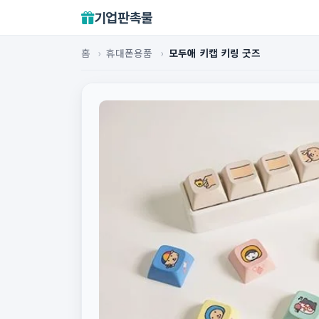
기업판촉물
홈
›
휴대폰용품
›
모두애 키캡 키링 굿즈