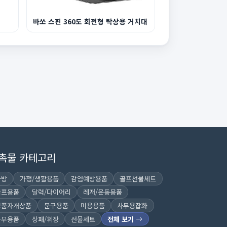
바쏘 스핀 360도 회전형 탁상용 거치대
촉물 카테고리
가방
가정/생활용품
감염예방용품
골프선물세트
골프용품
달력/다이어리
레저/운동용품
명품자개상품
문구용품
미용용품
사무용잡화
사무용품
상패/휘장
선물세트
전체 보기