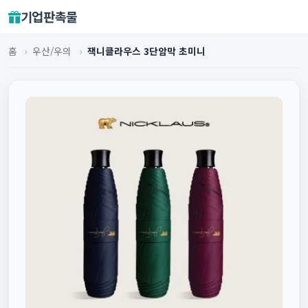
기업판촉물
홈
›
우산/우의
›
잭니클라우스 3단암막 초미니