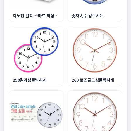
이노젠 멀티 스마트 탁상시계
숫자大 뉴방수시계
250칼라심플벽시계
260 로즈골드심플벽시계