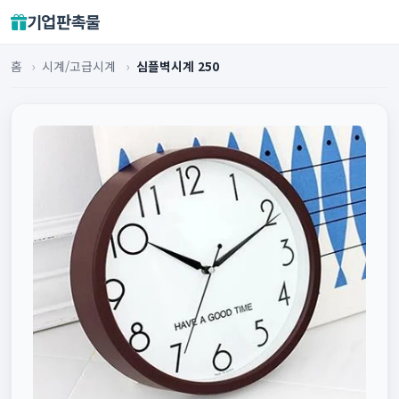
기업판촉물
홈
›
시계/고급시계
›
심플벽시계 250