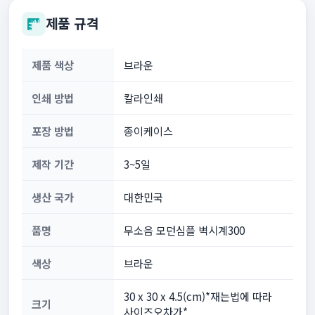
제품 규격
제품 색상
브라운
인쇄 방법
칼라인쇄
포장 방법
종이케이스
제작 기간
3~5일
생산 국가
대한민국
품명
무소음 모던심플 벽시계300
색상
브라운
30 x 30 x 4.5(cm)*재는법에 따라
크기
사이즈오차가*