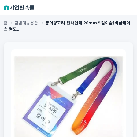
기업판촉물
홈
›
감염예방용품
›
붕어양고리 전사인쇄 20mm목걸이줄(비닐케이
스 별도...