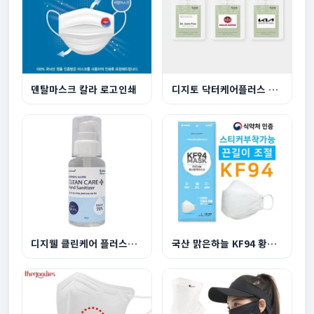
덴탈마스크 칼라 로고인쇄
디지토 닥터케어플러스 의약외품 포켓소독스프레이 ...
디지웰 클린케어 플러스겔형 50ml
국산 맑은하늘 KF94 황사방역마스크 끈길이조절