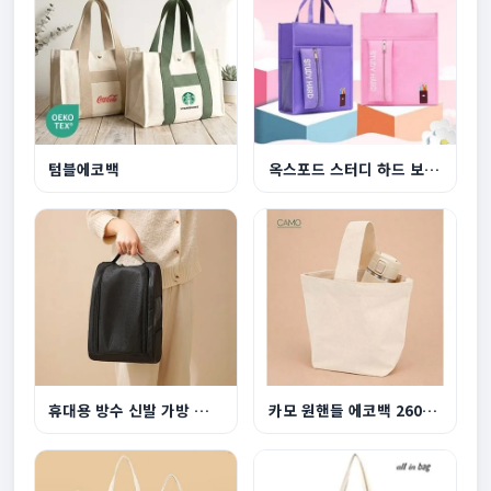
텀블에코백
옥스포드 스터디 하드 보조백
휴대용 방수 신발 가방 운동화 커버 S037
카모 원핸들 에코백 260x200x130mm