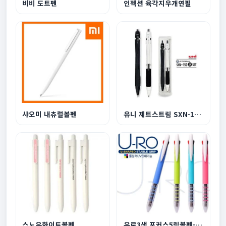
비비 도트펜
인젝션 육각지우개연필
샤오미 내츄럴볼펜
유니 제트스트림 SXN-150 2P세트
스노우화이트볼펜
유로3색 포커스5링볼펜-독일잉크