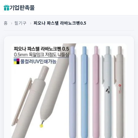
기업판촉물
홈
›
필기구
›
피오나 파스텔 라바노크펜0.5