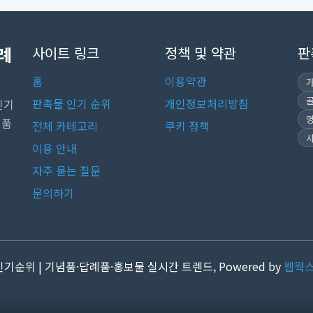
례
사이트 링크
정책 및 약관
판
홈
이용약관
판촉물 인기 순위
개인정보처리방침
인기
념품
전체 카테고리
쿠키 정책
.
이용 안내
자주 묻는 질문
문의하기
 인기순위 | 기념품·답례품·홍보물 실시간 트렌드, Powered by
웹웍