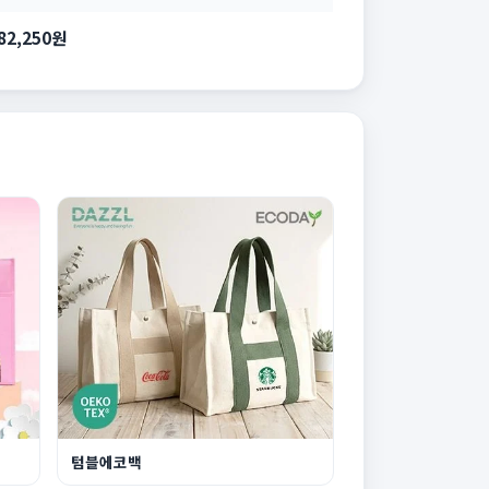
82,250원
텀블에코백