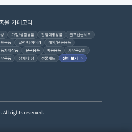
촉물 카테고리
가방
가정/생활용품
감염예방용품
골프선물세트
골프용품
달력/다이어리
레저/운동용품
명품자개상품
문구용품
미용용품
사무용잡화
사무용품
상패/휘장
선물세트
전체 보기
스
. All rights reserved.