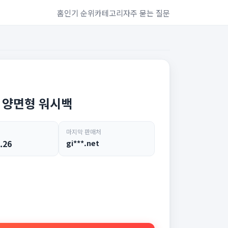
홈
인기 순위
카테고리
자주 묻는 질문
 양면형 워시백
마지막 판매처
.26
gi***.net