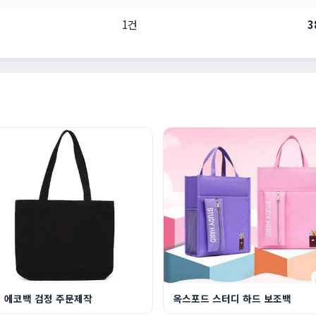
1건
3
 에코백 검정 주문제작
옥스포드 스터디 하드 보조백