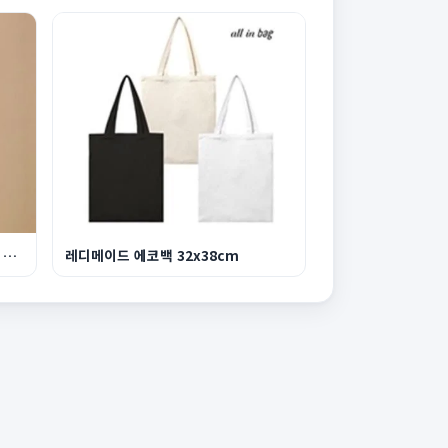
휴대용 방수 신발 가방 운동화 커버 S037
레디메이드 에코백 32x38cm