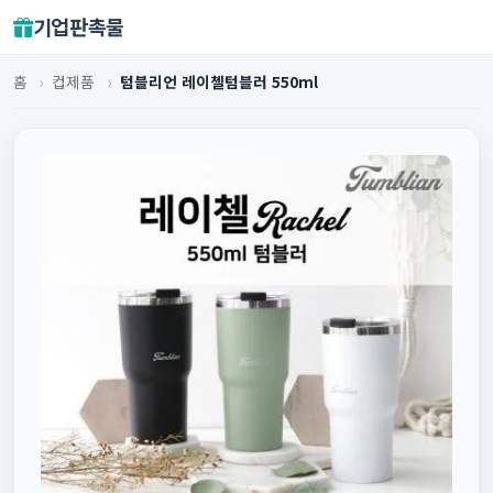
기업판촉물
홈
›
컵제품
›
텀블리언 레이첼텀블러 550ml