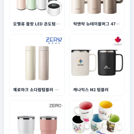
오밸류 블랑 LED 온도텀블러 500ml(녹차망)
락앤락 뉴테이블머그 473ml
제로마크 소다팝텀블러 320ml
캐나믹스 M2 텀블러