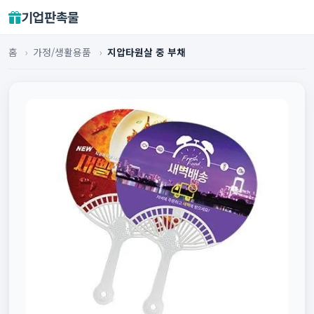
기업판촉물
홈
›
가정/생활용품
›
지압타원살 중 부채