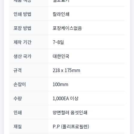
인쇄 방법
칼라인쇄
포장 방법
포장케이스없음
제작 기간
7~8일
생산 국가
대한민국
규격
218 x 175mm
손잡이
100mm
수량
1,000EA 이상
인쇄
양면컬러 옵셋인쇄
재질
P.P (폴리프로필렌)