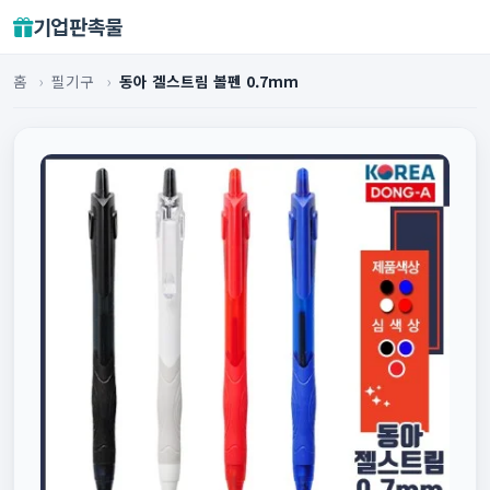
기업판촉물
홈
›
필기구
›
동아 겔스트림 볼펜 0.7mm