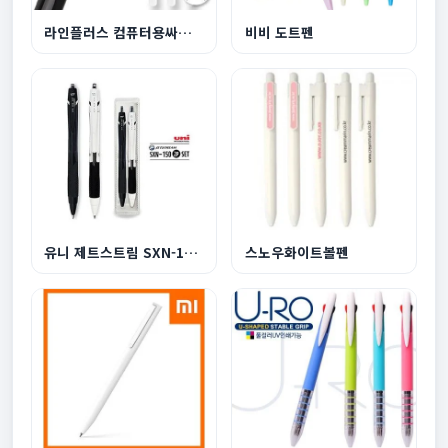
라인플러스 컴퓨터용싸인펜
비비 도트펜
유니 제트스트림 SXN-150 2P세트
스노우화이트볼펜