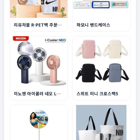
리유저블 R-PET백 주문제작 중형
하모니 밴드케이스
이노젠 아이쿨러 네오 LED라이트 겸용 휴대용 선풍...
스위트 미니 크로스백5