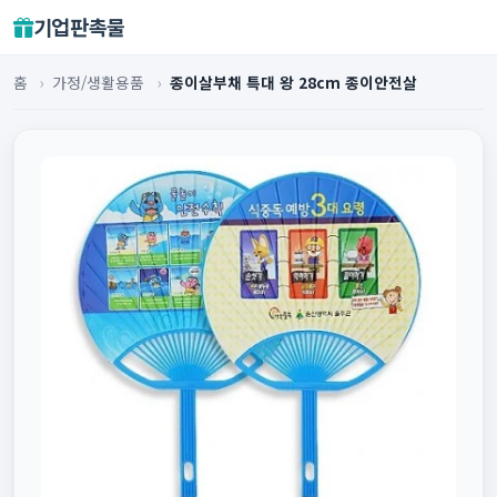
기업판촉물
홈
›
가정/생활용품
›
종이살부채 특대 왕 28cm 종이안전살