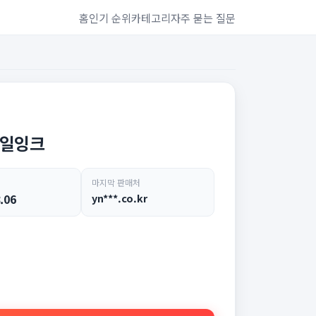
홈
인기 순위
카테고리
자주 묻는 질문
독일잉크
마지막 판매처
.06
yn***.co.kr