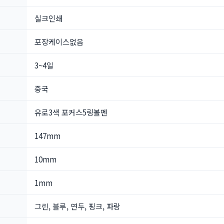
실크인쇄
포장케이스없음
3~4일
중국
유로3색 포커스5링볼펜
147mm
10mm
1mm
그린, 블루, 연두, 핑크, 파랑