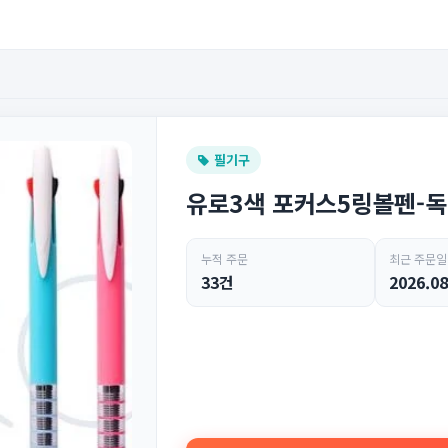
필기구
유로3색 포커스5링볼펜-
누적 주문
최근 주문일
33건
2026.08