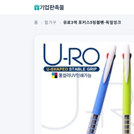
기업판촉물
홈
›
필기구
›
유로3색 포커스5링볼펜-독일잉크