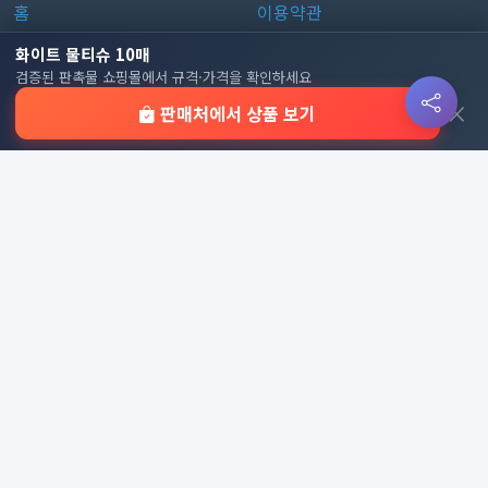
홈
이용약관
판촉물 인기 순위
개인정보처리방침
화이트 물티슈 10매
검증된 판촉물 쇼핑몰에서 규격·가격을 확인하세요
전체 카테고리
쿠키 정책
×
판매처에서 상품 보기
이용 안내
자주 묻는 질문
문의하기
판촉물 카테고리
가방
가정/생활용품
감염예방용품
골프선물세트
골프용품
달력/다이어리
레저/운동용품
명품자개상품
문구용품
미용용품
사무용잡화
사무용품
상패/휘장
선물세트
전체 보기
© 2026 기업 판촉물 인기순위 | 기념품·답례품·홍보물 실시간 트