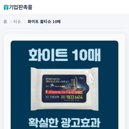
기업판촉물
홈
›
티슈
›
화이트 물티슈 10매