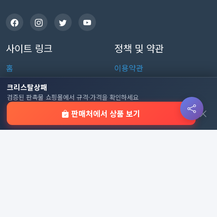
사이트 링크
정책 및 약관
홈
이용약관
판촉물 인기 순위
개인정보처리방침
크리스탈상패
검증된 판촉물 쇼핑몰에서 규격·가격을 확인하세요
전체 카테고리
쿠키 정책
×
판매처에서 상품 보기
이용 안내
자주 묻는 질문
문의하기
판촉물 카테고리
가방
가정/생활용품
감염예방용품
골프선물세트
골프용품
달력/다이어리
레저/운동용품
명품자개상품
문구용품