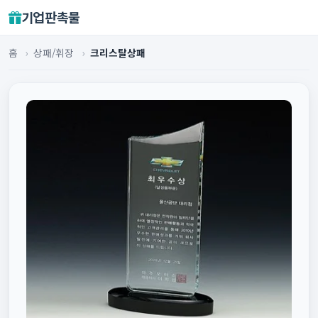
기업판촉물
홈
›
상패/휘장
›
크리스탈상패