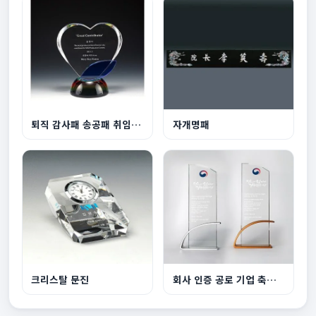
퇴직 감사패 송공패 취임 퇴임 재직기념패
자개명패
크리스탈 문진
회사 인증 공로 기업 축하패 ART415